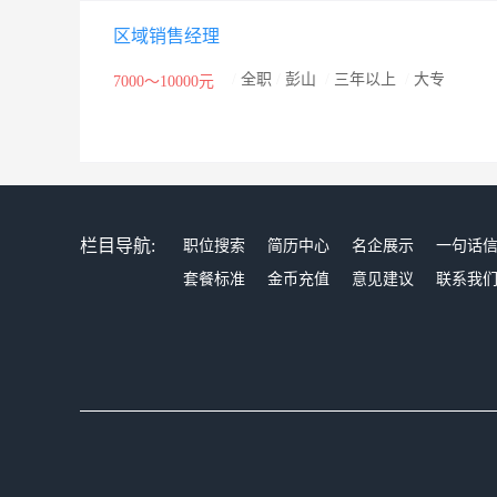
区域销售经理
/
全职
/
彭山
/
三年以上
/
大专
7000～10000元
栏目导航:
职位搜索
简历中心
名企展示
一句话
套餐标准
金币充值
意见建议
联系我