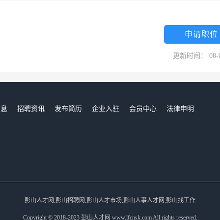
申请职位
更新时间： 08-
信息
招聘资讯
发布简历
企业入驻
会员中心
法律申明
们
彭山人才网,彭山招聘网,彭山人才市场,彭山人事人才网,彭山找工作
Copyright © 2018-2023 彭山人才网 www.lfcnsk.com All rights reserved.