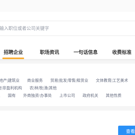
招聘企业
职场资讯
一句话信息
收费标准
地产|建筑业
商业服务
贸易|批发|零售|租赁业
文体教育|工艺美术
府|非盈利机构
农|林|牧|渔|其他
位
国有
外商独资/办事处
上市公司
政府机关
其他性质
查看