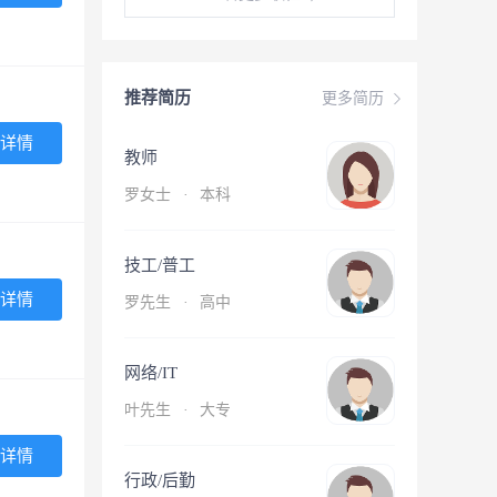
推荐简历
更多简历
详情
教师
罗女士
·
本科
技工/普工
详情
罗先生
·
高中
网络/IT
叶先生
·
大专
详情
行政/后勤