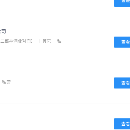
查看
公司
号（二郎神酒业对面）
其它
私
查看
私营
查看
查看