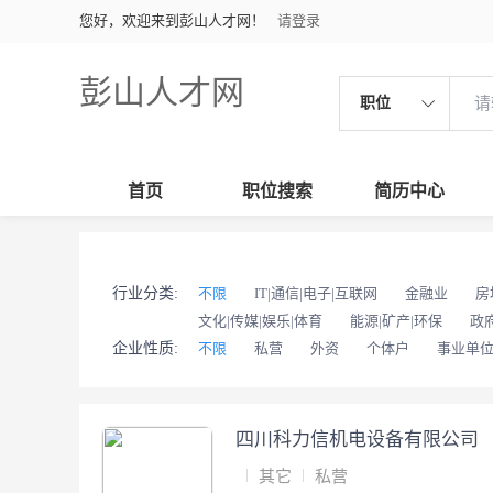
您好，欢迎来到彭山人才网！
请登录
彭山人才网
职位
首页
职位搜索
简历中心
行业分类:
不限
IT|通信|电子|互联网
金融业
房
文化|传媒|娱乐|体育
能源|矿产|环保
政
企业性质:
不限
私营
外资
个体户
事业单
四川科力信机电设备有限公司
其它
私营